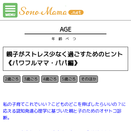
CONTACT
AGE
年齢べつ
親子がストレス少なく過ごすためのヒント
《パワフルママ・パパ編》
2歳ごろ
3歳ごろ
4歳ごろ
5歳ごろ
そのほか
私の子育てこれでいい？こどものどこを伸ばしたらいいの？に
応える
認知発達心理学に基づいた親と子のためのオヤトコ診
断。